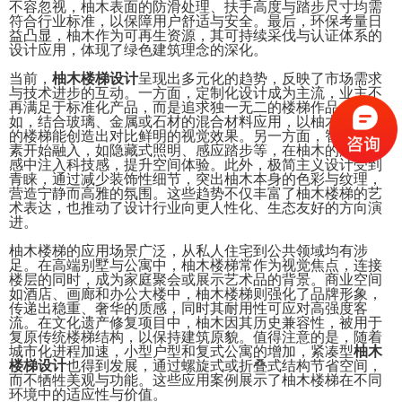
不容忽视，柚木表面的防滑处理、扶手高度与踏步尺寸均需
符合行业标准，以保障用户舒适与安全。最后，环保考量日
益凸显，柚木作为可再生资源，其可持续采伐与认证体系的
设计应用，体现了绿色建筑理念的深化。
当前，
柚木楼梯设计
呈现出多元化的趋势，反映了市场需求
与技术进步的互动。一方面，定制化设计成为主流，业主不
再满足于标准化产品，而是追求独一无二的楼梯作品，例
如，结合玻璃、金属或石材的混合材料应用，以柚木为主体
的楼梯能创造出对比鲜明的视觉效果。另一方面，智能化元
素开始融入，如隐藏式照明、感应踏步等，在柚木的温润质
感中注入科技感，提升空间体验。此外，极简主义设计受到
青睐，通过减少装饰性细节，突出柚木本身的色彩与纹理，
营造宁静而高雅的氛围。这些趋势不仅丰富了柚木楼梯的艺
术表达，也推动了设计行业向更人性化、生态友好的方向演
进。
柚木楼梯的应用场景广泛，从私人住宅到公共领域均有涉
足。在高端别墅与公寓中，柚木楼梯常作为视觉焦点，连接
楼层的同时，成为家庭聚会或展示艺术品的背景。商业空间
如酒店、画廊和办公大楼中，柚木楼梯则强化了品牌形象，
传递出稳重、奢华的质感，同时其耐用性可应对高强度客
流。在文化遗产修复项目中，柚木因其历史兼容性，被用于
复原传统楼梯结构，以保持建筑原貌。值得注意的是，随着
城市化进程加速，小型户型和复式公寓的增加，紧凑型
柚木
楼梯设计
也得到发展，通过螺旋式或折叠式结构节省空间，
而不牺牲美观与功能。这些应用案例展示了柚木楼梯在不同
环境中的适应性与价值。