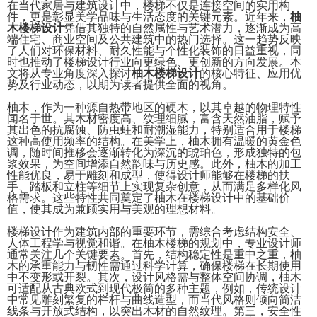
在当代家居与建筑设计中，楼梯不仅是连接空间的实用构
件，更是彰显美学品味与生活态度的关键元素。近年来，
柚
木楼梯设计
凭借其独特的自然属性与艺术潜力，逐渐成为高
端住宅、商业空间及公共建筑中的热门选择。这一趋势反映
了人们对环保材料、耐久性能与个性化装饰的日益重视，同
时也推动了楼梯设计行业向更绿色、更创新的方向发展。本
文将从专业角度深入探讨
柚木楼梯设计
的核心特征、应用优
势及行业动态，以期为读者提供全面的视角。
柚木，作为一种源自热带地区的硬木，以其卓越的物理特性
闻名于世。其木材密度高、纹理细腻，富含天然油脂，赋予
其出色的抗腐蚀、防虫蛀和耐潮湿能力，特别适合用于楼梯
这种高使用频率的结构。在美学上，柚木拥有温暖的黄金色
调，随时间推移会逐渐转化为深沉的琥珀色，形成独特的包
浆效果，为空间增添自然韵味与历史感。此外，柚木的加工
性能优良，易于雕刻和成型，使得设计师能够在楼梯的扶
手、踏板和立柱等细节上实现复杂创意，从而满足多样化风
格需求。这些特性共同奠定了柚木在楼梯设计中的基础价
值，使其成为兼顾实用与美观的理想材料。
楼梯设计作为建筑内部的重要环节，需综合考虑结构安全、
人体工程学与视觉和谐。在柚木楼梯的规划中，专业设计师
通常关注几个关键要素。首先，结构稳定性是重中之重，柚
木的承重能力与韧性需通过科学计算，确保楼梯在长期使用
中不变形或开裂。其次，设计风格需与整体空间协调，柚木
可适配从古典欧式到现代极简的多种主题，例如，传统设计
中常见雕刻繁复的栏杆与曲线造型，而当代风格则倾向简洁
线条与开放式结构，以突出木材的自然纹理。第三，安全性