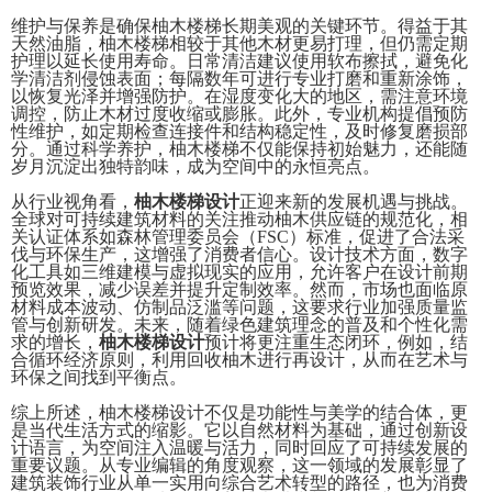
维护与保养是确保柚木楼梯长期美观的关键环节。得益于其
天然油脂，柚木楼梯相较于其他木材更易打理，但仍需定期
护理以延长使用寿命。日常清洁建议使用软布擦拭，避免化
学清洁剂侵蚀表面；每隔数年可进行专业打磨和重新涂饰，
以恢复光泽并增强防护。在湿度变化大的地区，需注意环境
调控，防止木材过度收缩或膨胀。此外，专业机构提倡预防
性维护，如定期检查连接件和结构稳定性，及时修复磨损部
分。通过科学养护，柚木楼梯不仅能保持初始魅力，还能随
岁月沉淀出独特韵味，成为空间中的永恒亮点。
从行业视角看，
柚木楼梯设计
正迎来新的发展机遇与挑战。
全球对可持续建筑材料的关注推动柚木供应链的规范化，相
关认证体系如森林管理委员会（FSC）标准，促进了合法采
伐与环保生产，这增强了消费者信心。设计技术方面，数字
化工具如三维建模与虚拟现实的应用，允许客户在设计前期
预览效果，减少误差并提升定制效率。然而，市场也面临原
材料成本波动、仿制品泛滥等问题，这要求行业加强质量监
管与创新研发。未来，随着绿色建筑理念的普及和个性化需
求的增长，
柚木楼梯设计
预计将更注重生态闭环，例如，结
合循环经济原则，利用回收柚木进行再设计，从而在艺术与
环保之间找到平衡点。
综上所述，柚木楼梯设计不仅是功能性与美学的结合体，更
是当代生活方式的缩影。它以自然材料为基础，通过创新设
计语言，为空间注入温暖与活力，同时回应了可持续发展的
重要议题。从专业编辑的角度观察，这一领域的发展彰显了
建筑装饰行业从单一实用向综合艺术转型的路径，也为消费