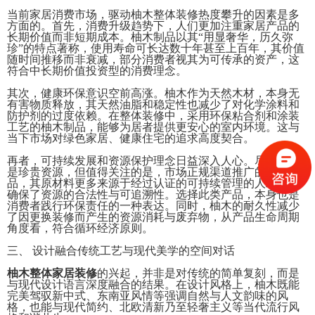
当前家居消费市场，驱动柚木整体装修热度攀升的因素是多
方面的。首先，消费升级趋势下，人们更加注重家居产品的
长期价值而非短期成本。柚木制品以其“用显奢华，历久弥
珍”的特点著称，使用寿命可长达数十年甚至上百年，其价值
随时间推移而非衰减，部分消费者视其为可传承的资产，这
符合中长期价值投资型的消费理念。
其次，健康环保意识空前高涨。柚木作为天然木材，本身无
有害物质释放，其天然油脂和稳定性也减少了对化学涂料和
防护剂的过度依赖。在整体装修中，采用环保粘合剂和涂装
工艺的柚木制品，能够为居者提供更安心的室内环境。这与
当下市场对绿色家居、健康住宅的追求高度契合。
再者，可持续发展和资源保护理念日益深入人心。尽管柚木
是珍贵资源，但值得关注的是，市场正规渠道推广的柚木产
品，其原材料更多来源于经过认证的可持续管理的人工林，
确保了资源的合法性与可追溯性。选择此类产品，本身也是
消费者践行环保责任的一种表达。同时，柚木的耐久性减少
了因更换装修而产生的资源消耗与废弃物，从产品生命周期
角度看，符合循环经济原则。
三、 设计融合传统工艺与现代美学的空间对话
柚木整体家居装修
的兴起，并非是对传统的简单复刻，而是
与现代设计语言深度融合的结果。在设计风格上，柚木既能
完美驾驭新中式、东南亚风情等强调自然与人文韵味的风
格，也能与现代简约、北欧清新乃至轻奢主义等当代流行风