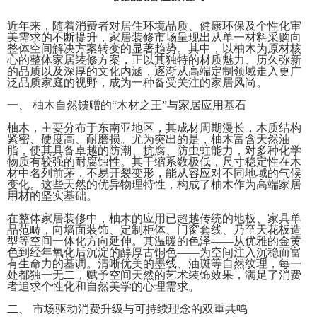
近年来，随着消费者对居住环境品质、健康环保及个性化审
美需求的不断提升，家居装修市场呈现出从单一材料采购向
整体空间解决方案转变的显著趋势。其中，以柚木为原材核
心的整体家居装修方案，正以其独特的材质魅力、历久弥新
的品质以及深厚的文化内涵，逐渐从高端定制领域走入更广
泛品质家庭的视野，成为一种备受关注的家居风尚。
一、 柚木自然馈赠的“木材之王”与家居应用基石
柚木，主要分布于东南亚地区，其成材周期漫长，木质结构
紧密、硬度高、耐磨损。尤为突出的是，柚木富含天然油
脂，使其具备卓越的防潮、抗腐、防虫蛀能力，对多种化学
物质有较强的耐腐蚀性。其干缩系数极低，尺寸稳定性在木
材中名列前茅，不易开裂变形，能从容应对不同地域的气候
变化。这些天然的优异物理特性，构成了柚木作为高端家居
用材的坚实基础。
在整体家居装修中，柚木的应用已超越传统的地板、家具单
品范畴，向墙面装饰、定制柜体、门窗套线、乃至天花板造
型等空间一体化方向延伸。其温暖的色泽——从优雅的金黄
色到经年氧化后沉淀的醇厚古铜色——为空间注入沉稳而富
有生命力的基调。清晰优美的墨线、油斑等自然纹理，每一
处都独一无二，赋予空间天然的艺术装饰效果，满足了消费
者追求个性化和自然美学的心理需求。
二、 市场驱动消费升级与可持续理念的双重共鸣