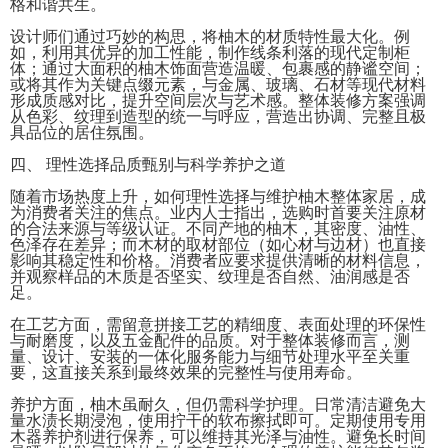
格和谐共生。
设计师们通过巧妙的构思，将柚木的材质特性最大化。例
如，利用其优异的加工性能，制作线条利落的现代定制柜
体；通过大面积的柚木饰面营造温暖、包裹感的静谧空间；
或将其作为关键点缀元素，与金属、玻璃、石材等现代材料
形成质感对比，提升空间层次与艺术感。整体装修方案强调
从色彩、纹理到造型的统一与呼应，营造出协调、完整且极
具品位的居住氛围。
四、 理性选择品质甄别与科学养护之道
随着市场热度上升，如何理性选择与维护柚木整体家居，成
为消费者关注的焦点。业内人士指出，选购时首要关注原材
的合法来源与等级认证。不同产地的柚木，其密度、油性、
色泽存在差异；而木材的取材部位（如心材与边材）也直接
影响其稳定性和价格。消费者应要求提供清晰的材料信息，
并观察样品的木质是否坚实、纹理是否自然、油润感是否
足。
在工艺方面，需留意拼接工艺的精细度、表面处理的环保性
与耐磨度，以及五金配件的品质。对于整体装修而言，测
量、设计、安装的一体化服务能力与细节处理水平至关重
要，这直接关系到最终效果的完整性与使用寿命。
养护方面，柚木虽耐久，但仍需科学护理。日常清洁避免大
量水渍长期浸泡，使用拧干的软布擦拭即可。定期使用专用
木器养护剂进行保养，可以维持其光泽与油性。避免长时间