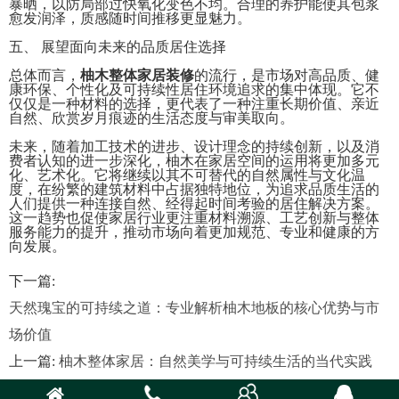
暴晒，以防局部过快氧化变色不均。合理的养护能使其包浆
愈发润泽，质感随时间推移更显魅力。
五、 展望面向未来的品质居住选择
总体而言，
柚木整体家居装修
的流行，是市场对高品质、健
康环保、个性化及可持续性居住环境追求的集中体现。它不
仅仅是一种材料的选择，更代表了一种注重长期价值、亲近
自然、欣赏岁月痕迹的生活态度与审美取向。
未来，随着加工技术的进步、设计理念的持续创新，以及消
费者认知的进一步深化，柚木在家居空间的运用将更加多元
化、艺术化。它将继续以其不可替代的自然属性与文化温
度，在纷繁的建筑材料中占据独特地位，为追求品质生活的
人们提供一种连接自然、经得起时间考验的居住解决方案。
这一趋势也促使家居行业更注重材料溯源、工艺创新与整体
服务能力的提升，推动市场向着更加规范、专业和健康的方
向发展。
下一篇:
天然瑰宝的可持续之道：专业解析柚木地板的核心优势与市
场价值
上一篇:
柚木整体家居：自然美学与可持续生活的当代实践